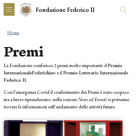
Salta al contenuto principale
Skip to footer content
Fondazione Federico II
Briciole di pane
Home
Premi
La Fondazione conferisce 2 premi molto importanti: il
Premio
Internazionale
Federichino
e il
Premio Letterario Internazionale
Federico II
.
Con l’emergenza Covid il conferimento dei Premi è stato sospeso
ma a breve riprenderemo, nella sezione
News ed Eventi
si potranno
trovare le informazioni sull'andamento delle attività future.
Immagine:
Immagine: